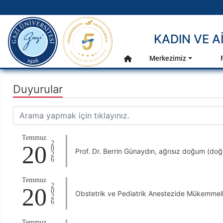
gazi.edu.tr
KADIN VE A
Ana Menü
Merkezimiz
Anasayfa
Duyurular
Temmuz
2026
20
Prof. Dr. Berrin Günaydın, ağrısız doğum (doğ
Temmuz
2026
20
Obstetrik ve Pediatrik Anestezide Mükemmelli
Temmuz