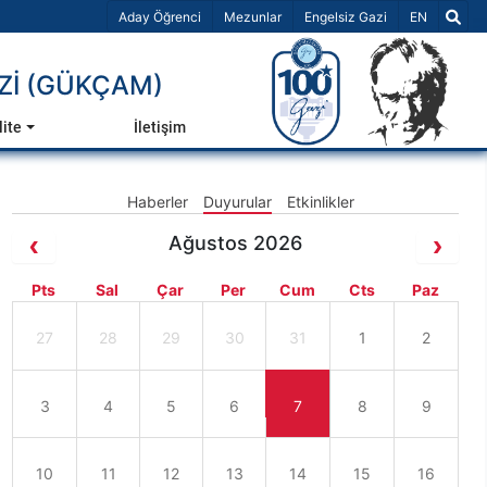
Dil Seçiniz 
Aday Öğrenci
Mezunlar
Engelsiz Gazi
EN
İ (GÜKÇAM)
lite
İletişim
Haberler
Duyurular
Etkinlikler
Ağustos 2026
Pts
Sal
Çar
Per
Cum
Cts
Paz
27
28
29
30
31
1
2
3
4
5
6
7
8
9
10
11
12
13
14
15
16