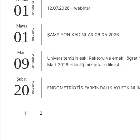
2026
01
12.07.2026 - webinar
Mayıs
2026
01
ŞAMPİYON KADINLAR 06.05.2026
Mart
2026
09
Üniversitemizin eski Rektörü ve emekli öğreti
Mart 2026 etkinliğimiz iptal edilmiştir
Şubat
2026
20
ENDOMETRİOZİS FARKINDALIK AYI ETKİNLİ
1
2